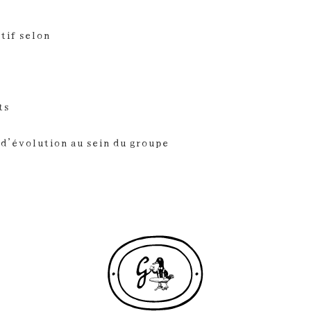
C
tif selon
périence
ont
ts
ynami
d’évolution au sein du groupe