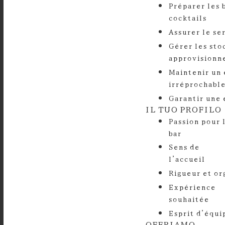
Préparer les 
co
Assu
Gérer les sto
app
Maintenir un 
ir
Garantir une 
IL TUO PROFILO
Passion pour 
Sens de
l
⁠Rig
Expérience
s
Esprit d’équi
OFFRIAMO