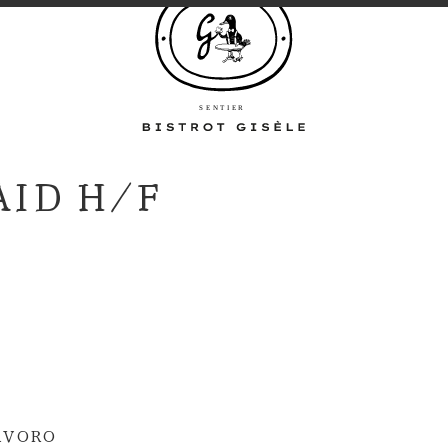
ID H/F
AVORO