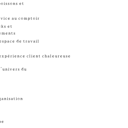
boissons et
cktails
rer le service au co
cks et
rovisionnements
espace de travail
réprochable
expérience client chaleureuse
l’univers du
bar
’accue
ueur et organis
ouhaité
pe